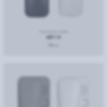
Переговорная трубка
ABT-14
536
грн