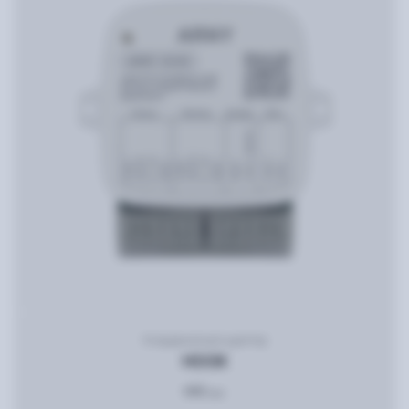
Координатный адаптер
HOOK
440
грн