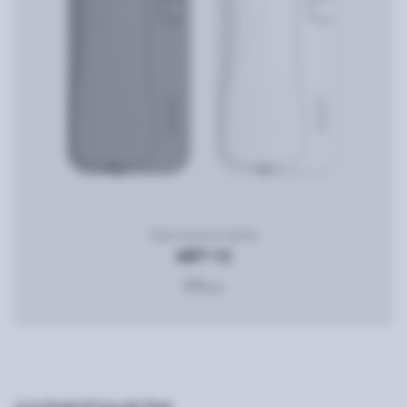
Переговорная трубка
ABT-12
374
грн