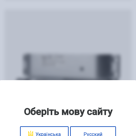
Оберіть мову сайту
Українська
Русский