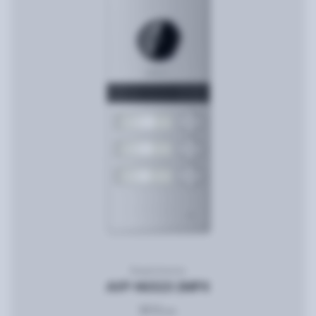
Видеопанель
AVP-NG523 2MPX
3212
грн