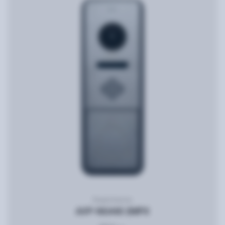
Видеопанель
AVP-NG440 2MPX