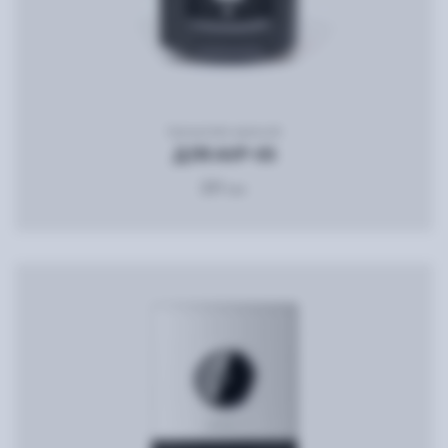
Кронштейн врезной
ДЛЯ AVP-05
231
грн