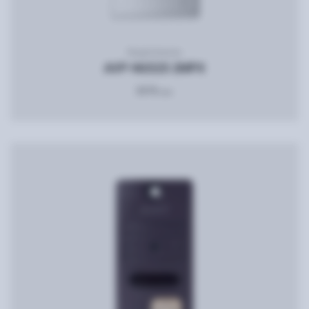
Видеопанель
AVP-NG525 2MPX
3476
грн