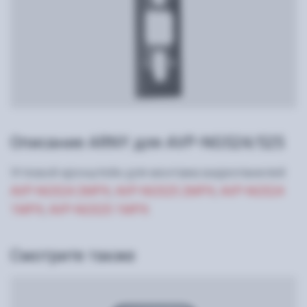
Описание ARNY для AVP-NG524/525
Угловой кронштейн для монтажа видеопанелей
AVP-NG524 2MPX
,
AVP-NG525 2MPX
,
AVP-NG524
1MPX
,
AVP-NG525 1MPX
.
Смотрите также