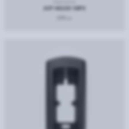
Видеопанель
AVP-NG230 1MPX
2200
грн