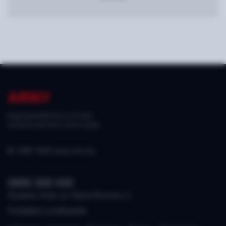
ARNY
Видеодомофонные системы,
контроль доступа и аксессуары.
© 1998–2026 arny.com.ua
0800 300 430
Украина, Киев, ул. Юрия Ильенко, 6
Отправить сообщение