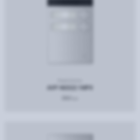
Видеопанель
AVP-NG522 1MPX
2860
грн