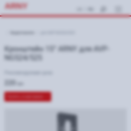
ARNY
|
UA
RU
Видеопанели
для AVP-NG524/525
Кронштейн 15°
ARNY для AVP-
NG524/525
Рекомендуемая цена:
220
грн
Купить в магазине →