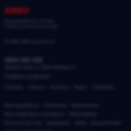
ARNY
Видеодомофонные системы,
контроль доступа и аксессуары.
© 1998–2026 arny.com.ua
0800 300 430
Украина, Киев, ул. Юрия Ильенко, 6
Отправить сообщение
О бренде
Новости
Контакты
Видео
Партнерам
Видеодомофоны
Комплекты
Видеопанели
Многоквартирные домофоны
Видеокамеры
Контроль доступа
Доводчики
Замки
Блоки питания