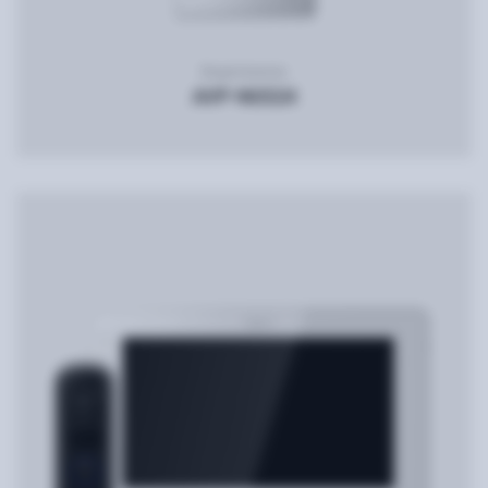
Видеопанель
AVP-NG524