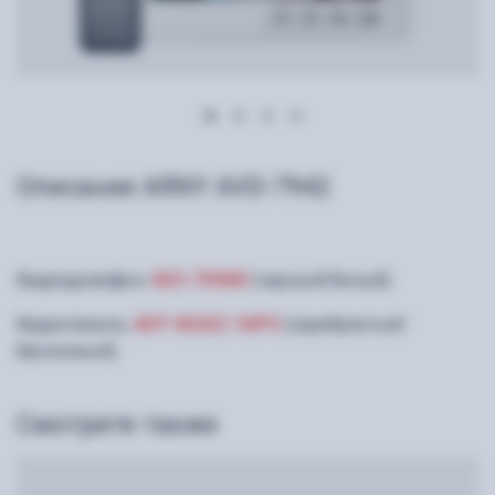
Описание ARNY AVD-7942
Видеодомофон:
AVD-709MD
(черный/белый).
Видеопанель:
AVP-NG420 1MPX
(серебристый/
бронзовый).
Смотрите также