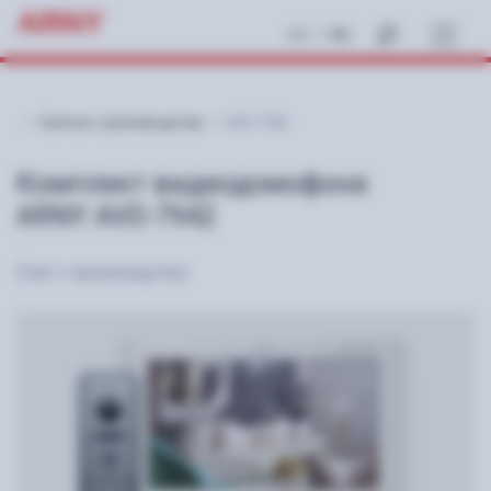
ARNY
|
UA
RU
Снятые с производства
AVD-7942
Комплект видеодомофона
ARNY AVD-7942
Снят с производства