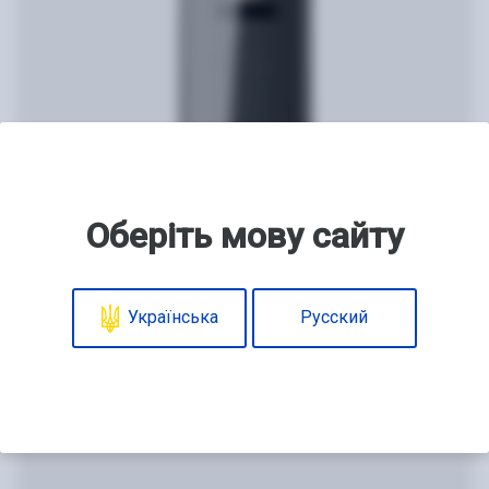
Оберіть мову сайту
Видеопанель
Українська
Русский
AVP-NG423-RF 1MPX