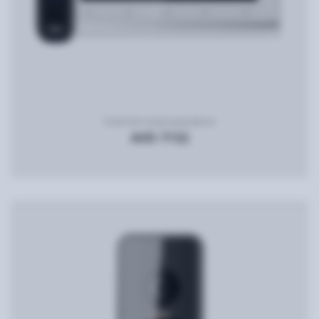
Комплект видеодомофона
AVD-7152