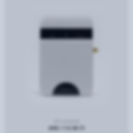
WI-Fi конвертор
AWC-116 WI-FI