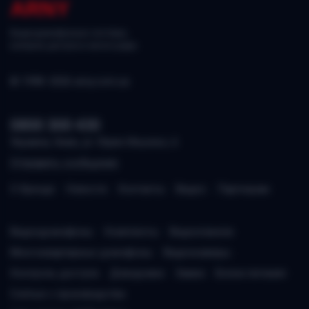
ARNY
Видеодомофонные системы,
контроль доступа и аксессуары.
© 1998–2026 arny.com.ua
0800 300 430
Украина, Киев, ул. Юрия Ильенко, 6
Отправить сообщение
О бренде
Новости
Контакты
Видео
Партнерам
Видеодомофоны
Комплекты
Видеопанели
Многоквартирные домофоны
Видеокамеры
Контроль доступа
Доводчики
Замки
Блоки питания
Снятые с производства