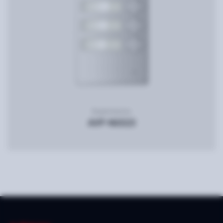
Видеопанель
AVP-NG523