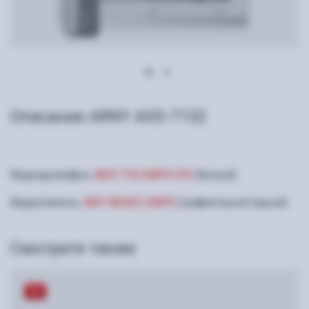
Описание ARNY AVD-7132
Видеодомофон:
AVD-710 2MPX IPS
(белый).
Видеопанель:
AVP-NG432 2MPX
(графитовый/серый).
Смотрите также