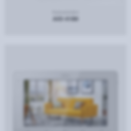
Видеодомофон
AVD-410M