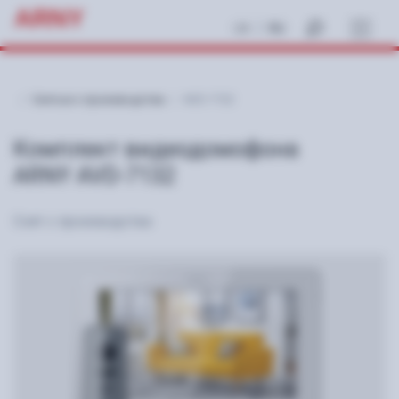
ARNY
|
UA
RU
Снятые с производства
AVD-7132
Комплект видеодомофона
ARNY AVD-7132
Снят с производства