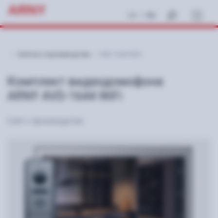
ARNY
|
UA
RU
Снятые с производства
AVD-1644 WiFi
Комплект видеодомофона
ARNY AVD-1644 WiFi
Снят с производства