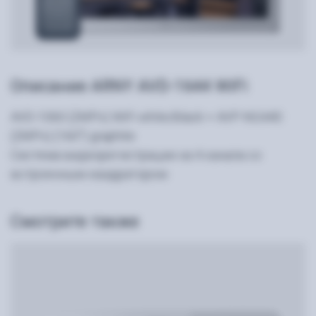
Описание ARNY AVD-1644 WiFi
AVD-1060 (2MPx) WiFi white/black + AVP-NG440
(2MPx) (160°) graphite
Система видеорегистрации на 4 канала со
встроенным квадратором
Смотрите также