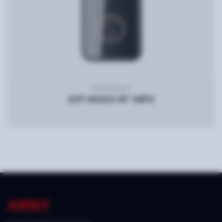
Видеопанель
AVP-NG423-RF 1MPX
ARNY