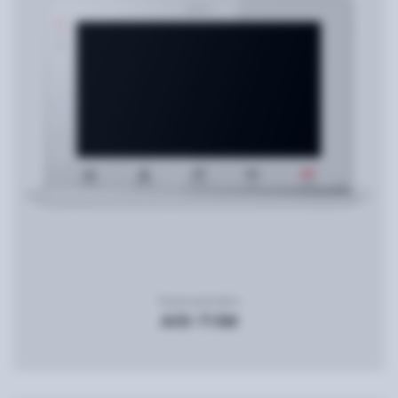
Видеодомофон
AVD-715M