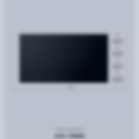
Видеодомофон
AVD-708MD