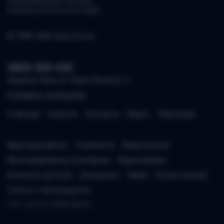
Видеодомофонные системы,
контроль доступа и аксессуары.
© 1998–2026 arny.com.ua
0800 300 430
Украина, Киев, ул. Юрия Ильенко, 6
Отправить сообщение
О бренде
Новости
Контакты
Видео
Партнерам
Видеодомофоны
Комплекты
Видеопанели
Многоквартирные домофоны
Видеокамеры
Контроль доступа
Доводчики
Замки
Блоки питания
Снятые с производства
Сайт сделали в
BORD.agency