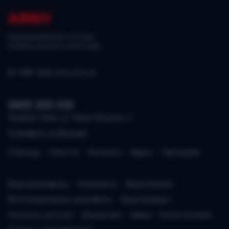
ARNY
Видеодомофонные системы,
контроль доступа и аксессуары.
© 1998–2026 arny.com.ua
0800 300 430
Украина, Киев, ул. Юрия Ильенко, 6
Отправить сообщение
О бренде
Новости
Контакты
Видео
Партнерам
Видеодомофоны
Комплекты
Видеопанели
Многоквартирные домофоны
Видеокамеры
Контроль доступа
Доводчики
Замки
Блоки питания