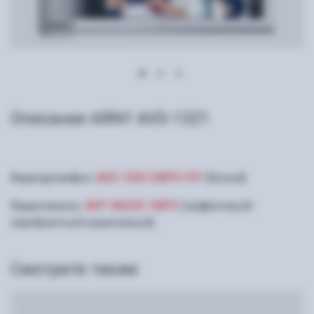
Описание ARNY AVD-1321
Видеодомофон:
AVD-1030 2MPX PiP
(белый).
Видеопанель:
AVP-NG230 1MPX
(графитовый/
серебристый/коричневый).
Смотрите также