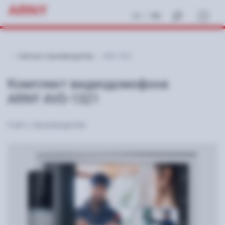
ARNY
|
UA
RU
Снятые с производства
AVD-1321
Комплект видеодомофона
ARNY AVD-1321
Снят с производства