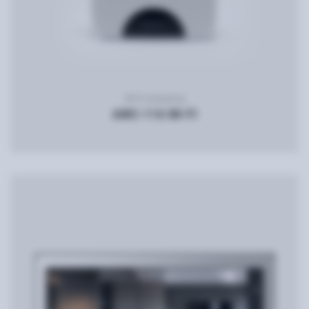
WI-Fi конвертор
AWC-116 WI-FI