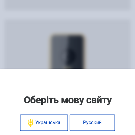
Оберіть мову сайту
Українська
Русский